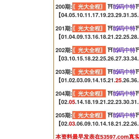
200期:
〖光大全程〗
⛩️
⒂码中特
⛩
【04.05.10.11.17.19.23.29.31.35.
201期:
〖光大全程〗
⛩️
⒂码中特
⛩
【01.04.09.13.16.18.21.22.25.28.
202期:
〖光大全程〗
⛩️
⒂码中特
⛩
【03.10.15.18.22.25.26.27.33.34.
203期:
〖光大全程〗
⛩️
⒂码中特
⛩
【01.02.03.09.14.15.21.
25
.26.36
204期:
〖光大全程〗
⛩️
⒂码中特
⛩
【02.
05
.14.18.19.21.22.23.30.31
205期:
〖光大全程〗
⛩️
⒂码中特
⛩
【02.
03
.06.09.10.14.18.21.22.26
本资料最早发表在53597.com