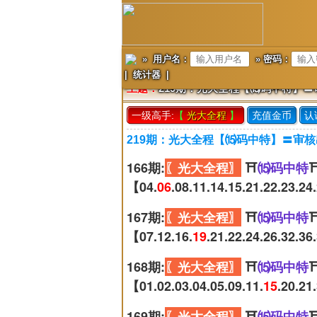
» 用户名：
» 密码：
|
统计器
|
主题：
219期：光大全程【⒂码中特】
一级高手:
【
光大全程
】
充值金币
认
219期：光大全程【⒂码中特】〓审
166期:
〖光大全程〗
⛩️
⒂码中特
⛩
【04.
06
.08.11.14.15.21.22.23.24
167期:
〖光大全程〗
⛩️
⒂码中特
⛩
【07.12.16.
19
.21.22.24.26.32.36
168期:
〖光大全程〗
⛩️
⒂码中特
⛩
【01.02.03.04.05.09.11.
15
.20.21
169期:
〖光大全程〗
⛩️
⒂码中特
⛩