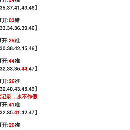
.35.37.41.43.46】
️开:
03
错
.33.34.36.39.46】
️开:
28
准
.30.38.42.45.46】
️开:
44
准
32.33.35.
44
.47】
️开:
26
准
.32.40.43.45.49】
真实记录，永不作假
️开:
41
准
32.35.
41
.42.47】
️开:
26
准