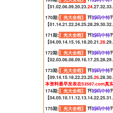
【01.02.06.09.20.23.
24
.27.32.33
170期:
〖光大全程〗
⛩️
⒂码中特
⛩
【01.14.21.22.24.25.28.29.30.32
171期:
〖光大全程〗
⛩️
⒂码中特
⛩
【04.09.14.15.16.18.20.21.
28
.29
172期:
〖光大全程〗
⛩️
⒂码中特
⛩
【02.03.06.08.09.16.17.25.28.29.
173期:
〖光大全程〗
⛩️
⒂码中特
⛩
【09.14.15.18.22.23.25.
26
.28.30
本资料最早发表在53597.com
174期:
〖光大全程〗
⛩️
⒂码中特
⛩
【04.05.10.11.12.13.14.22.25.31.
175期:
〖光大全程〗
⛩️
⒂码中特
⛩