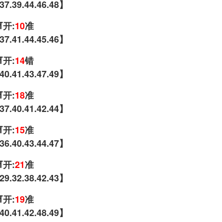
.37.39.44.46.48】
️开:
10
准
.37.41.44.45.46】
️开:
14
错
.40.41.43.47.49】
️开:
18
准
.37.40.41.42.44】
️开:
15
准
.36.40.43.44.47】
️开:
21
准
.29.32.38.42.43】
️开:
19
准
.40.41.42.48.49】