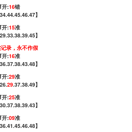
️开:
16
错
.34.44.45.46.47】
️开:
15
准
.29.33.38.39.45】
真实记录，永不作假
️开:
16
准
.36.37.38.43.48】
️开:
29
准
26.
29
.37.38.49】
️开:
25
准
.30.37.38.39.43】
️开:
09
准
.36.41.45.46.48】