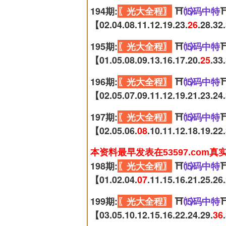
194期:
〖光大全程〗
⛩️
⒂码中特
⛩
【02.04.08.11.12.19.23.
26
.28.32
195期:
〖光大全程〗
⛩️
⒂码中特
⛩
【01.05.08.09.13.16.17.20.
25
.33
196期:
〖光大全程〗
⛩️
⒂码中特
⛩
【02.05.07.09.11.12.19.21.23.24
197期:
〖光大全程〗
⛩️
⒂码中特
⛩
【02.05.06.
08
.10.11.12.18.19.22
本资料最早发表在53597.com
198期:
〖光大全程〗
⛩️
⒂码中特
⛩
【01.02.04.
07
.11.15.16.21.25.26
199期:
〖光大全程〗
⛩️
⒂码中特
⛩
【03.05.10.12.15.16.22.24.29.
36