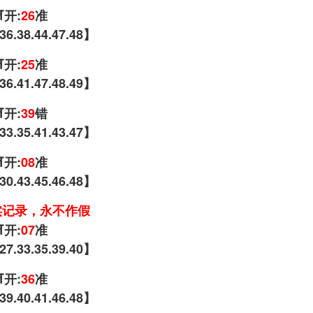
️开:
26
准
.36.38.44.47.48】
️开:
25
准
.36.41.47.48.49】
️开:
39
错
.33.35.41.43.47】
️开:
08
准
.30.43.45.46.48】
真实记录，永不作假
️开:
07
准
.27.33.35.39.40】
️开:
36
准
.39.40.41.46.48】