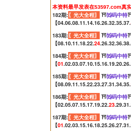
本资料最早发表在53597.com
182期:
〖光大全程〗
⛩️
⒂码中特
⛩
【04.06.08.11.14.16.26.32.35.37.
183期:
〖光大全程〗
⛩️
⒂码中特
⛩
【08.10.11.18.22.
24
.26.32.36.38
184期:
〖光大全程〗
⛩️
⒂码中特
⛩
【
01
.02.03.07.10.15.16.19.20.2
185期:
〖光大全程〗
⛩️
⒂码中特
⛩
【08.09.11.15.22.23.27.31.34.35.
186期:
〖光大全程〗
⛩️
⒂码中特
⛩
【02.05.07.15.17.19.22.
23
.29.31
187期:
〖光大全程〗
⛩️
⒂码中特
⛩
【
01
.02.03.15.16.18.25.26.27.3