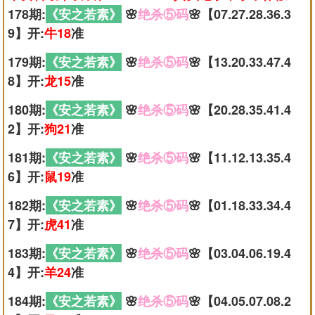
178期:
《安之若素》
🌸
绝杀⑤码
🌸【07.27.28.36.3
9】开:
牛18
准
179期:
《安之若素》
🌸
绝杀⑤码
🌸【13.20.33.47.4
8】开:
龙15
准
180期:
《安之若素》
🌸
绝杀⑤码
🌸【20.28.35.41.4
2】开:
狗21
准
181期:
《安之若素》
🌸
绝杀⑤码
🌸【11.12.13.35.4
6】开:
鼠19
准
182期:
《安之若素》
🌸
绝杀⑤码
🌸【01.18.33.34.4
7】开:
虎41
准
183期:
《安之若素》
🌸
绝杀⑤码
🌸【03.04.06.19.4
4】开:
羊24
准
184期:
《安之若素》
🌸
绝杀⑤码
🌸【04.05.07.08.2