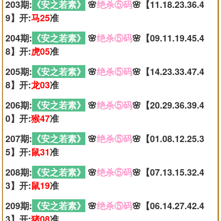
203期:
《安之若素》
🌸
绝杀⑤码
🌸【11.18.23.36.4
9】开:
马25
准
204期:
《安之若素》
🌸
绝杀⑤码
🌸【09.11.19.45.4
8】开:
虎05
准
205期:
《安之若素》
🌸
绝杀⑤码
🌸【14.23.33.47.4
8】开:
龙03
准
206期:
《安之若素》
🌸
绝杀⑤码
🌸【20.29.36.39.4
0】开:
猴47
准
207期:
《安之若素》
🌸
绝杀⑤码
🌸【01.08.12.25.3
5】开:
鼠31
准
208期:
《安之若素》
🌸
绝杀⑤码
🌸【07.13.15.32.4
3】开:
鼠19
准
209期:
《安之若素》
🌸
绝杀⑤码
🌸【06.14.27.42.4
3】开:
猪08
准