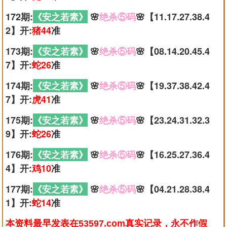
172期:
《安之若素》
🌸
绝杀⑤码
🌸【11.17.27.38.4
2】开:
猪44
准
173期:
《安之若素》
🌸
绝杀⑤码
🌸【08.14.20.45.4
7】开:
蛇26
准
174期:
《安之若素》
🌸
绝杀⑤码
🌸【19.37.38.42.4
7】开:
虎41
准
175期:
《安之若素》
🌸
绝杀⑤码
🌸【23.24.31.32.3
9】开:
蛇26
准
176期:
《安之若素》
🌸
绝杀⑤码
🌸【16.25.27.36.4
4】开:
鸡10
准
177期:
《安之若素》
🌸
绝杀⑤码
🌸【04.21.28.38.4
1】开:
蛇14
准
本资料最早发表在53597.com真实记录，永不作假