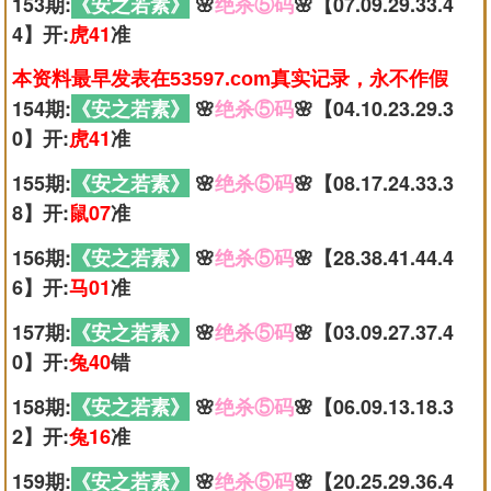
153期:
《安之若素》
🌸
绝杀⑤码
🌸【07.09.29.33.4
4】开:
虎41
准
本资料最早发表在53597.com真实记录，永不作假
154期:
《安之若素》
🌸
绝杀⑤码
🌸【04.10.23.29.3
0】开:
虎41
准
155期:
《安之若素》
🌸
绝杀⑤码
🌸【08.17.24.33.3
8】开:
鼠07
准
156期:
《安之若素》
🌸
绝杀⑤码
🌸【28.38.41.44.4
6】开:
马01
准
157期:
《安之若素》
🌸
绝杀⑤码
🌸【03.09.27.37.4
0】开:
兔40
错
158期:
《安之若素》
🌸
绝杀⑤码
🌸【06.09.13.18.3
2】开:
兔16
准
159期:
《安之若素》
🌸
绝杀⑤码
🌸【20.25.29.36.4