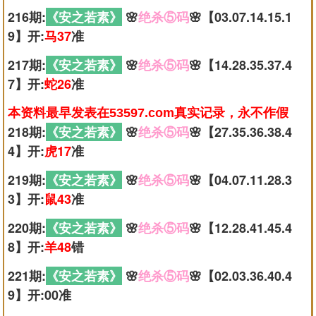
216期:
《安之若素》
🌸
绝杀⑤码
🌸【03.07.14.15.1
9】开:
马37
准
217期:
《安之若素》
🌸
绝杀⑤码
🌸【14.28.35.37.4
7】开:
蛇26
准
本资料最早发表在53597.com真实记录，永不作假
218期:
《安之若素》
🌸
绝杀⑤码
🌸【27.35.36.38.4
4】开:
虎17
准
219期:
《安之若素》
🌸
绝杀⑤码
🌸【04.07.11.28.3
3】开:
鼠43
准
220期:
《安之若素》
🌸
绝杀⑤码
🌸【12.28.41.45.4
8】开:
羊48
错
221期:
《安之若素》
🌸
绝杀⑤码
🌸【02.03.36.40.4
9】开:00准