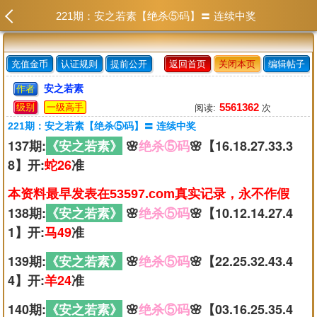
221期：安之若素【绝杀⑤码】〓 连续中奖
充值金币
认证规则
提前公开
返回首页
关闭本页
编辑帖子
安之若素
作者
5561362
级别
一级高手
阅读:
次
221期：安之若素【绝杀⑤码】〓 连续中奖
137期:
《安之若素》
🌸
绝杀⑤码
🌸【16.18.27.33.3
8】开:
蛇26
准
本资料最早发表在53597.com真实记录，永不作假
138期:
《安之若素》
🌸
绝杀⑤码
🌸【10.12.14.27.4
1】开:
马49
准
139期:
《安之若素》
🌸
绝杀⑤码
🌸【22.25.32.43.4
4】开:
羊24
准
140期:
《安之若素》
🌸
绝杀⑤码
🌸【03.16.25.35.4