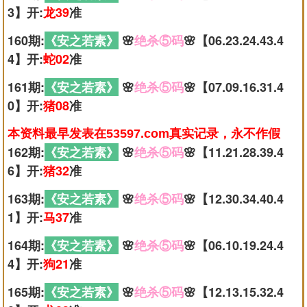
3】开:
龙39
准
160期:
《安之若素》
🌸
绝杀⑤码
🌸【06.23.24.43.4
4】开:
蛇02
准
161期:
《安之若素》
🌸
绝杀⑤码
🌸【07.09.16.31.4
0】开:
猪08
准
本资料最早发表在53597.com真实记录，永不作假
162期:
《安之若素》
🌸
绝杀⑤码
🌸【11.21.28.39.4
6】开:
猪32
准
163期:
《安之若素》
🌸
绝杀⑤码
🌸【12.30.34.40.4
1】开:
马37
准
164期:
《安之若素》
🌸
绝杀⑤码
🌸【06.10.19.24.4
4】开:
狗21
准
165期:
《安之若素》
🌸
绝杀⑤码
🌸【12.13.15.32.4