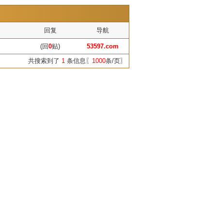
回复
导航
(回
0
贴)
53597.com
共搜索到了
1
条信息〖
1000
条/页〗