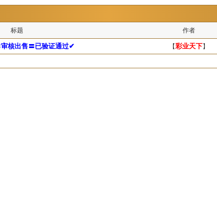
标题
作者
〓审核出售〓已验证通过✔
【
彩业天下
】