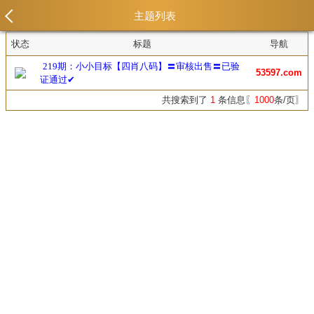
主题列表
状态
标题
导航
219期：小小目标【四肖八码】〓审核出售〓已验
53597.com
证通过✔
共搜索到了
1
条信息〖
1000
条/页〗