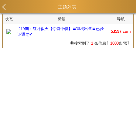
主题列表
状态
标题
导航
219期：红叶似火【④肖中特】〓审核出售〓已验
53597.com
证通过✔
共搜索到了
1
条信息〖
1000
条/页〗