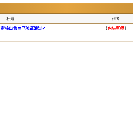
标题
作者
〓审核出售〓已验证通过✔
【
狗头军师
】