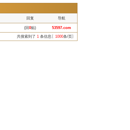
回复
导航
(回
0
贴)
53597.com
共搜索到了
1
条信息〖
1000
条/页〗